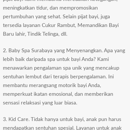
meningkatkan tidur, dan mempromosikan
pertumbuhan yang sehat. Selain pijat bayi, juga
tersedia layanan Cukur Rambut, Memandikan Bayi
Baru lahir, Tindik Telinga, dll.
2. Baby Spa Surabaya yang Menyenangkan. Apa yang
lebih baik daripada spa untuk bayi Anda? Kami
menawarkan pengalaman spa unik yang mencakup
sentuhan lembut dari terapis berpengalaman. Ini
membantu merangsang motorik bayi Anda,
memperkuat ikatan emosional, dan memberikan
sensasi relaksasi yang luar biasa.
3. Kid Care. Tidak hanya untuk bayi, anak pun harus
mendapatkan sentuhan spesial. Layanan untuk anak