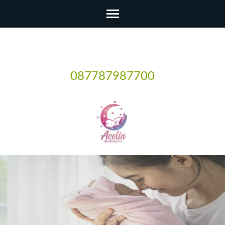
Skip
to
content
087787987700
(Press
Enter)