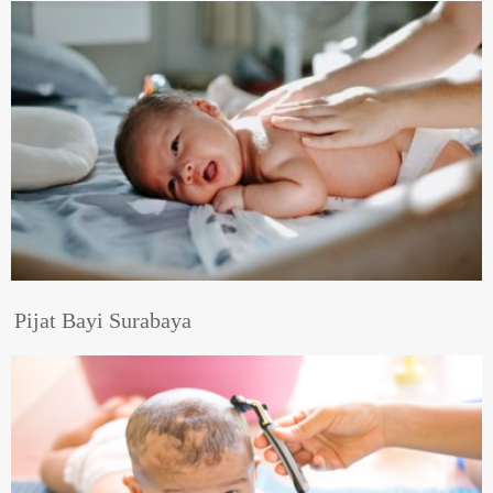
Pijat Bayi Surabaya