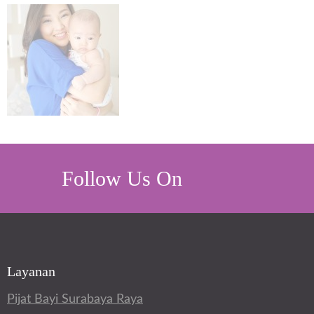
Follow Us On
Layanan
Pijat Bayi Surabaya Raya