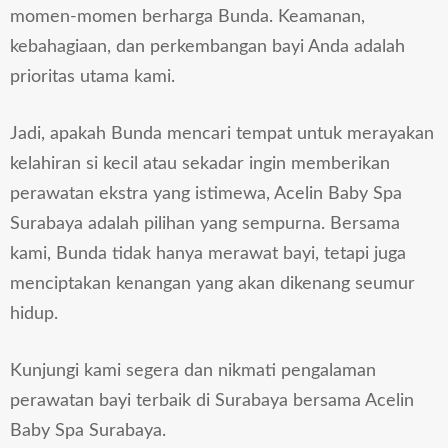
momen-momen berharga Bunda. Keamanan,
kebahagiaan, dan perkembangan bayi Anda adalah
prioritas utama kami.
Jadi, apakah Bunda mencari tempat untuk merayakan
kelahiran si kecil atau sekadar ingin memberikan
perawatan ekstra yang istimewa, Acelin Baby Spa
Surabaya adalah pilihan yang sempurna. Bersama
kami, Bunda tidak hanya merawat bayi, tetapi juga
menciptakan kenangan yang akan dikenang seumur
hidup.
Kunjungi kami segera dan nikmati pengalaman
perawatan bayi terbaik di Surabaya bersama Acelin
Baby Spa Surabaya.