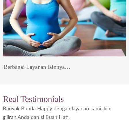
Berbagai Layanan lainnya…
Real Testimonials
Banyak Bunda Happy dengan layanan kami, kini
giliran Anda dan si Buah Hati.