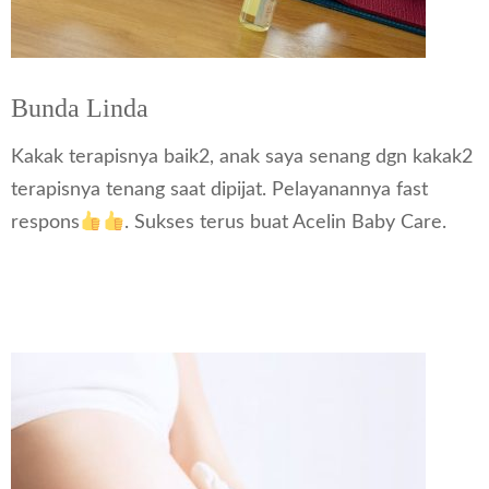
Bunda Linda
Kakak terapisnya baik2, anak saya senang dgn kakak2
terapisnya tenang saat dipijat. Pelayanannya fast
respons
. Sukses terus buat Acelin Baby Care.