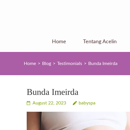
Skip
to
content
(Press
Enter)
Home
Tentang Acelin
Home
>
Blog
>
Testimonials
>
Bunda Imeirda
Bunda Imeirda
August 22, 2023
babyspa