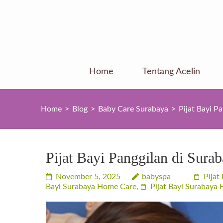
Skip
to
content
(Press
Enter)
Home
Tentang Acelin
Home
>
Blog
>
Baby Care Surabaya
>
Pijat Bayi P
Pijat Bayi Panggilan di Sura
November 5, 2025
babyspa
Pijat
Bayi Surabaya Home Care
,
Pijat Bayi Surabaya 