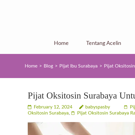
Skip
to
content
(Press
Enter)
Home
Tentang Acelin
Home
>
Blog
>
Pijat Ibu Surabaya
>
Pijat Oksitos
Pijat Oksitosin Surabaya Un
February 12, 2024
babyspasby
Pi
Oksitosin Surabaya
,
Pijat Oksitosin Surabaya 