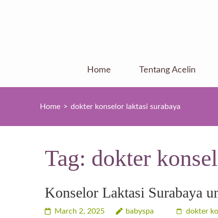
Skip
to
content
(Press
Enter)
Home
Tentang Acelin
Home
>
dokter konselor laktasi surabaya
Tag:
dokter konsel
Konselor Laktasi Surabaya u
March 2, 2025
babyspa
dokter ko