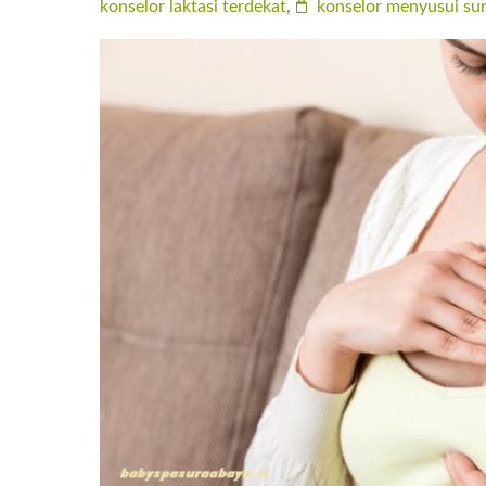
konselor laktasi terdekat
,
konselor menyusui su