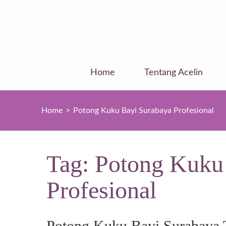
Skip
to
content
(Press
Enter)
Home
Tentang Acelin
Home
>
Potong Kuku Bayi Surabaya Profesional
Tag:
Potong Kuku
Profesional
Potong Kuku Bayi Surabaya T